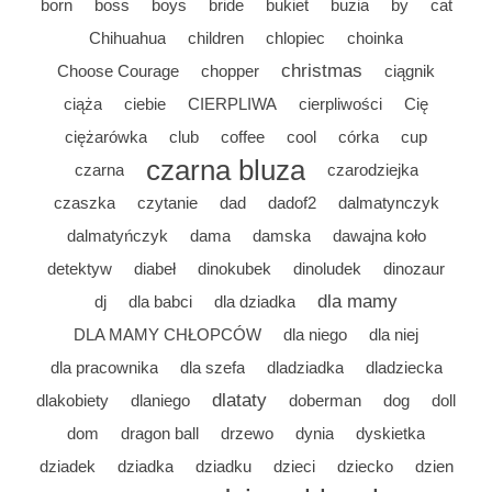
born
boss
boys
bride
bukiet
buzia
by
cat
Chihuahua
children
chlopiec
choinka
christmas
Choose Courage
chopper
ciągnik
ciąża
ciebie
CIERPLIWA
cierpliwości
Cię
ciężarówka
club
coffee
cool
córka
cup
czarna bluza
czarna
czarodziejka
czaszka
czytanie
dad
dadof2
dalmatynczyk
dalmatyńczyk
dama
damska
dawajna koło
detektyw
diabeł
dinokubek
dinoludek
dinozaur
dla mamy
dj
dla babci
dla dziadka
DLA MAMY CHŁOPCÓW
dla niego
dla niej
dla pracownika
dla szefa
dladziadka
dladziecka
dlataty
dlakobiety
dlaniego
doberman
dog
doll
dom
dragon ball
drzewo
dynia
dyskietka
dziadek
dziadka
dziadku
dzieci
dziecko
dzien