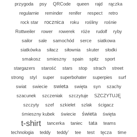
przygoda
psy
QRCode
queen
rajd
rączka
regularnie
reminder
renifer
respect
retro
rocznica
rock star
roku
rośliny
rośnie
Rottweiler
rower
rowerek
róże
rudolf
ryby
sailor
sale
samochód
serce
siatkowa
siatkówka
siłacz
siłownia
skuter
słodki
smakosz
smieszny
spain
spitz
sport
stargazers
starość
stars
stop
strach
street
strong
styl
super
superbohater
superpies
surf
swieta
swiat
swiecie
swięta
syn
szachy
szacunek
szczeniak
szczytuje
SZCZYTUJĘ
szczyty
szef
szkielet
szlak
ścigacz
świeta
śmieszny kubek
świecie
święta
t-shirt
tata
tancerka
taniec
teams
technologia
teddy
teddy'
tee
test
tęcza
time