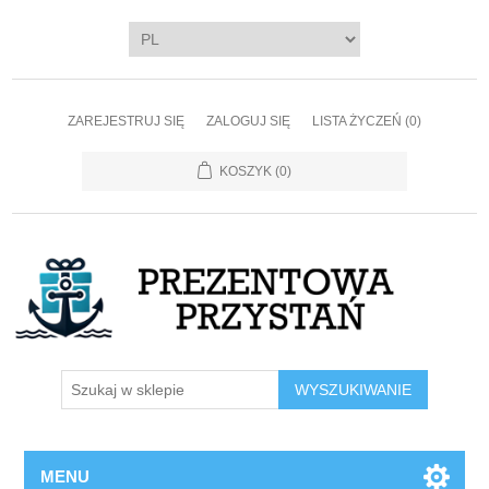
ZAREJESTRUJ SIĘ
ZALOGUJ SIĘ
LISTA ŻYCZEŃ
(0)
KOSZYK
(0)
WYSZUKIWANIE
MENU