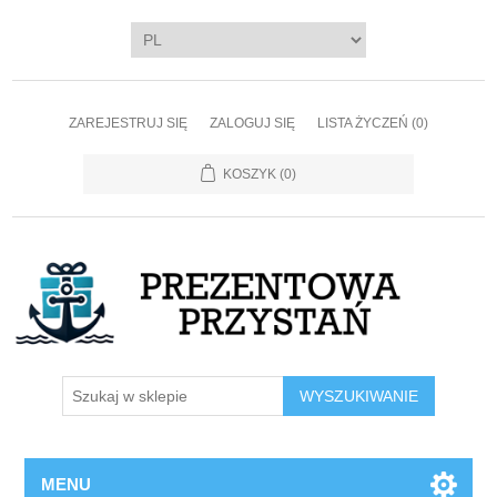
ZAREJESTRUJ SIĘ
ZALOGUJ SIĘ
LISTA ŻYCZEŃ
(0)
KOSZYK
(0)
WYSZUKIWANIE
MENU