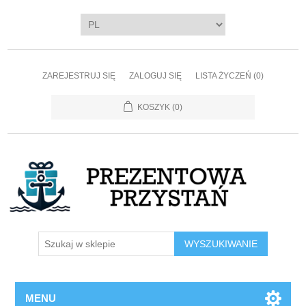
ZAREJESTRUJ SIĘ
ZALOGUJ SIĘ
LISTA ŻYCZEŃ
(0)
KOSZYK
(0)
WYSZUKIWANIE
MENU