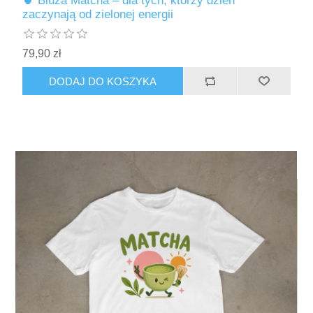
🍵 Bluza Matcha – dla tych, którzy dzień
zaczynają od zielonej energii
79,90 zł
DODAJ DO KOSZYKA