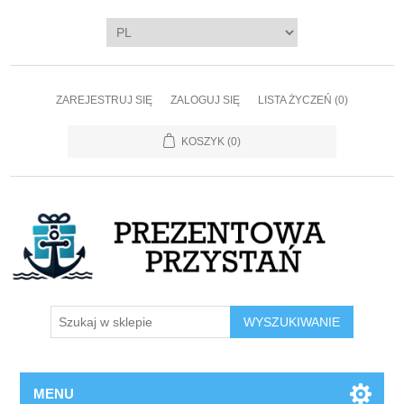
ZAREJESTRUJ SIĘ
ZALOGUJ SIĘ
LISTA ŻYCZEŃ
(0)
KOSZYK
(0)
WYSZUKIWANIE
MENU