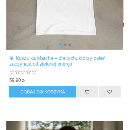
🍵 Koszulka Matcha – dla tych, którzy dzień
zaczynają od zielonej energii
59,90 zł
DODAJ DO KOSZYKA