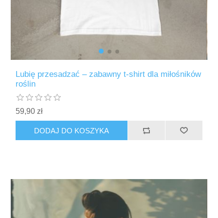
Lubię przesadzać – zabawny t-shirt dla miłośników
roślin
59,90 zł
DODAJ DO KOSZYKA