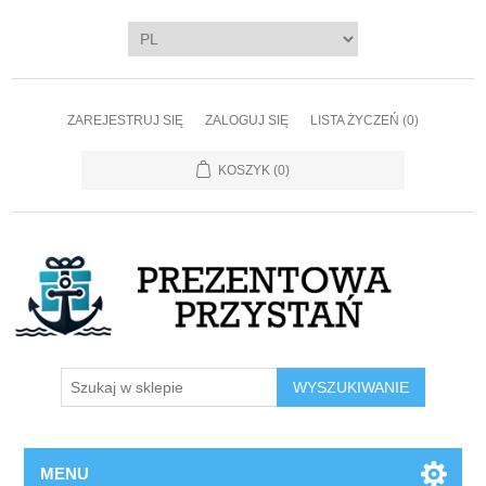
ZAREJESTRUJ SIĘ
ZALOGUJ SIĘ
LISTA ŻYCZEŃ
(0)
KOSZYK
(0)
WYSZUKIWANIE
MENU