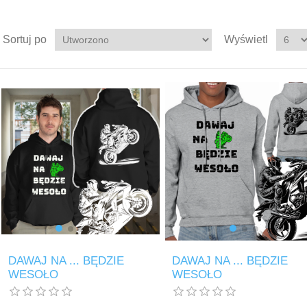
Sortuj po
Wyświetl
DAWAJ NA ... BĘDZIE
DAWAJ NA ... BĘDZIE
WESOŁO
WESOŁO