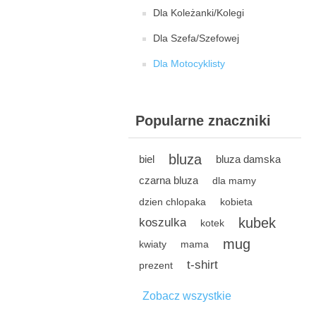
Dla Koleżanki/Kolegi
Dla Szefa/Szefowej
Dla Motocyklisty
Popularne znaczniki
bluza
biel
bluza damska
czarna bluza
dla mamy
dzien chlopaka
kobieta
kubek
koszulka
kotek
mug
kwiaty
mama
t-shirt
prezent
Zobacz wszystkie