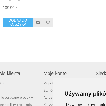
109,90 zł
DODAJ DO
KOSZYKA
is klienta
Moje konto
Śled
ści
Moje konto
Zamówienia
Używamy plikó
nio oglądane produkty
Adresy
Używamy plików cookie 
nanie listy produktów
Koszyk
Biule