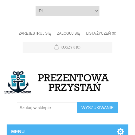
ZAREJESTRUJ SIĘ
ZALOGUJ SIĘ
LISTA ŻYCZEŃ
(0)
KOSZYK
(0)
WYSZUKIWANIE
MENU