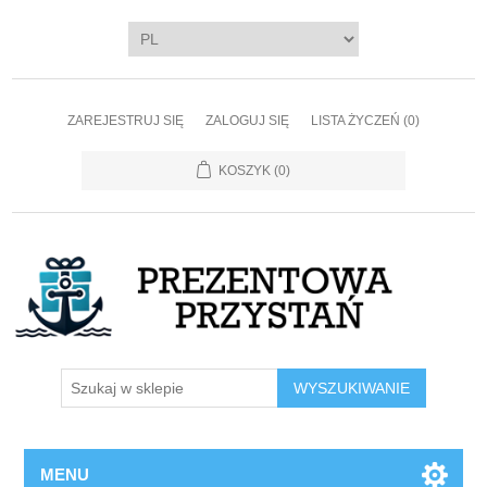
ZAREJESTRUJ SIĘ
ZALOGUJ SIĘ
LISTA ŻYCZEŃ
(0)
KOSZYK
(0)
WYSZUKIWANIE
MENU