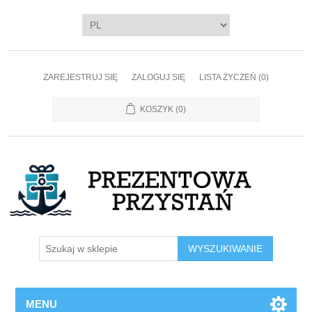
ZAREJESTRUJ SIĘ
ZALOGUJ SIĘ
LISTA ŻYCZEŃ
(0)
KOSZYK
(0)
WYSZUKIWANIE
MENU